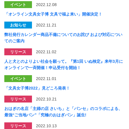
イベント
2022.12.08
「オンライン文具女子博 文具で福よ来い」開催決定！
お知らせ
2022.11.21
弊社発行カレンダー商品不備についてのお詫び および対応につい
てのご案内
リリース
2022.11.02
⼈と⽝とのよりよい社会を願って。『第1回 いぬ検定』来年3⽉に
オンラインで⼀⻫開催！申込受付を開始！
イベント
2022.11.01
「文具女子博2022」見どころ発表！
リリース
2022.10.21
おはぎの名店「主婦の店 さいち」と「パンセ」のコラボによる、
最強“ご当地パン”「究極のおはぎパン」誕生!
リリース
2022.10.13