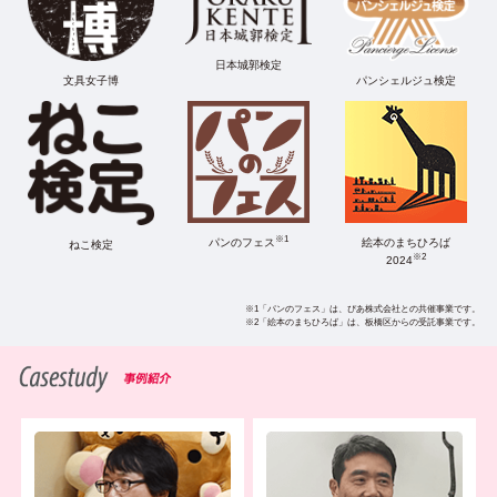
日本城郭検定
文具女子博
パンシェルジュ検定
※1
パンのフェス
絵本のまちひろば
ねこ検定
※2
2024
※1「パンのフェス」は、ぴあ株式会社との共催事業です。
※2「絵本のまちひろば」は、板橋区からの受託事業です。